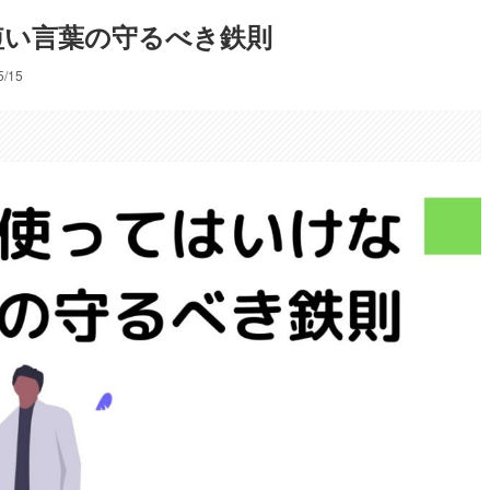
短い言葉の守るべき鉄則
5/15
。